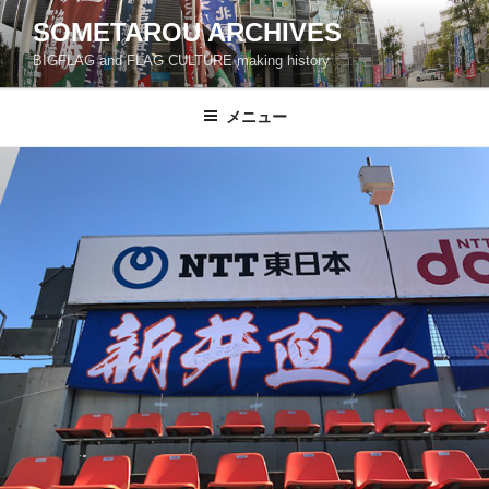
コ
SOMETAROU ARCHIVES
ン
BIGFLAG and FLAG CULTURE making history
テ
ン
ツ
メニュー
へ
ス
キ
ッ
プ