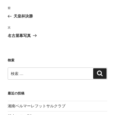
投
過
前
稿
去
天皇杯決勝
ナ
の
ビ
投
次
次
稿
ゲ
の
名古屋幕写真
投
ー
稿
シ
ョ
検索
ン
検
検
索
索:
最近の投稿
湘南ベルマーレフットサルクラブ