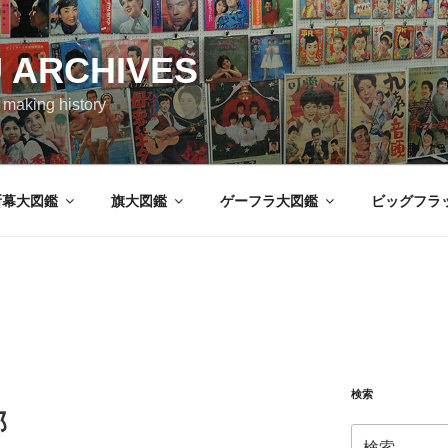
 ARCHIVES
aking history
断幕大図鑑
旗大図鑑
ゲーフラ大図鑑
ビッグフラ
検索
部
検