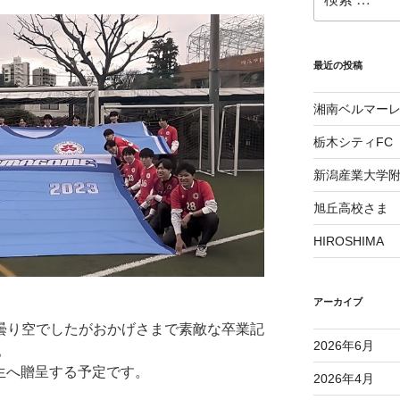
索:
最近の投稿
湘南ベルマー
栃木シティFC
新潟産業大学
旭丘高校さま
HIROSHIMA
アーカイブ
く曇り空でしたがおかげさまで素敵な卒業記
2026年6月
。
生へ贈呈する予定です。
2026年4月