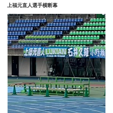
稿
上福元直人選手横断幕
日: