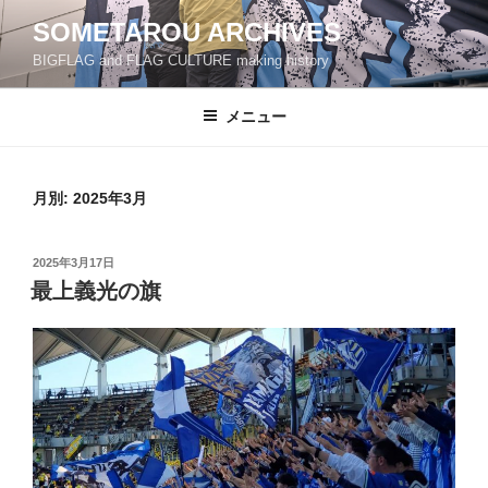
コ
SOMETAROU ARCHIVES
ン
BIGFLAG and FLAG CULTURE making history
テ
ン
ツ
メニュー
へ
ス
キ
月別: 2025年3月
ッ
プ
投
2025年3月17日
稿
最上義光の旗
日: