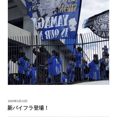
投
2025年3月13日
稿
新パイフラ登場！
日: