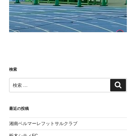
検索
検
検
索
索:
最近の投稿
湘南ベルマーレフットサルクラブ
栃木シティFC