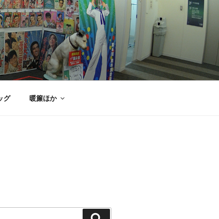
ッグ
暖簾ほか
検