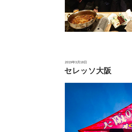
投
2019年3月18日
稿
セレッソ大阪
日: