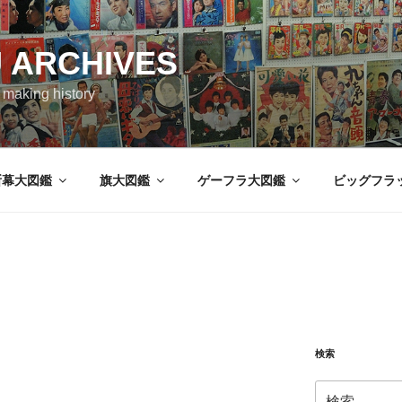
 ARCHIVES
aking history
断幕大図鑑
旗大図鑑
ゲーフラ大図鑑
ビッグフラ
検索
検