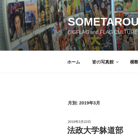
コ
ン
SOMETAROU
テ
ン
BIGFLAG and FLAG CULTURE m
ツ
へ
ス
キ
ホーム
皆の写真館
横
ッ
プ
月別: 2019年3月
投
2019年3月22日
稿
法政大学躰道部
日: