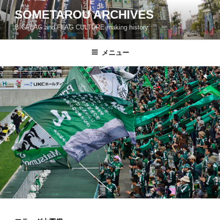
コ
SOMETAROU ARCHIVES
ン
BIGFLAG and FLAG CULTURE making history
テ
ン
ツ
メニュー
へ
ス
キ
ッ
プ