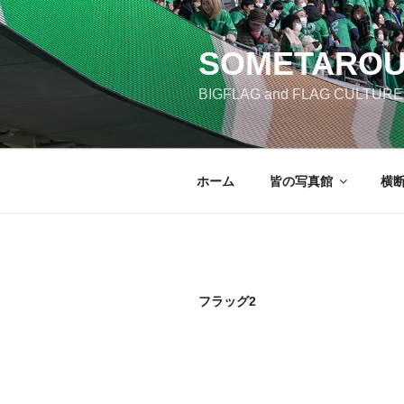
コ
ン
SOMETAROU
テ
ン
BIGFLAG and FLAG CULTURE m
ツ
へ
ス
キ
ホーム
皆の写真館
横
ッ
プ
フラッグ2