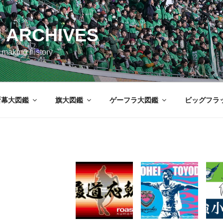
 ARCHIVES
aking history
断幕大図鑑
旗大図鑑
ゲーフラ大図鑑
ビッグフラ